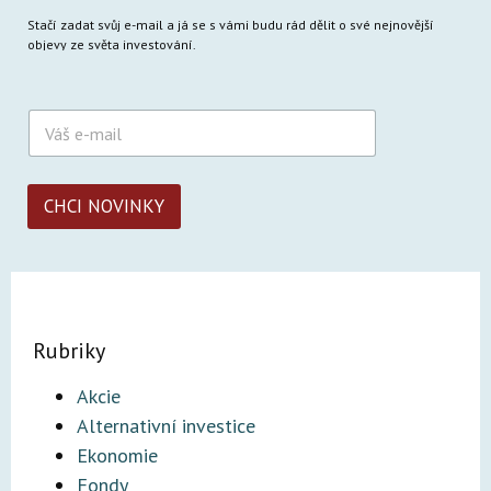
Stačí zadat svůj e-mail a já se s vámi budu rád dělit o své nejnovější
objevy ze světa investování.
E
-
m
a
i
CHCI NOVINKY
l
*
Rubriky
Akcie
Alternativní investice
Ekonomie
Fondy