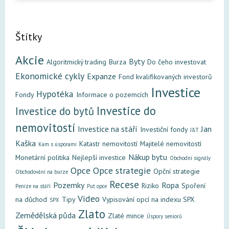
Štítky
Akcie
Byty
Algoritmický trading
Burza
Do čeho investovat
Ekonomické cykly
Expanze
Fond kvalifikovaných investorů
Investice
Hypotéka
Fondy
Informace o pozemcích
Investice do
Investice do bytů
nemovitostí
Investice na stáří
Jan
Investiční fondy
J&T
Kaška
Katastr nemovitostí
Majitelé nemovitostí
Kam s úsporami
Nákup bytu
Monetární politika
Nejlepší investice
Obchodní signály
Opce
Opce strategie
Opční strategie
Obchodování na burze
Recese
Pozemky
Ropa
Riziko
Spoření
Peníze na stáří
Put opce
Video
na důchod
Tipy
Vypisování opcí na indexu SPX
SPX
Zlato
Zemědělská půda
Zlaté mince
Úspory seniorů