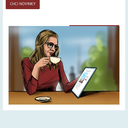
a
CHCI NOVINKY
i
l
*