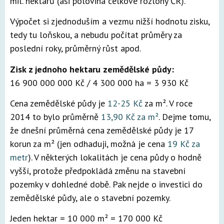
mil. hektarů (asi polovina celkové rozlohy ČR).
Výpočet si zjednoduším a vezmu nižší hodnotu zisku,
tedy tu loňskou, a nebudu počítat průměry za
poslední roky, průměrný růst apod.
Zisk z jednoho hektaru zemědělské půdy:
16 900 000 000 Kč / 4 300 000 ha = 3 930 Kč
Cena zemědělské půdy je
12-25 Kč
za m². V roce
2014 to bylo průměrně
13,90 Kč za m²
. Dejme tomu,
že dnešní průměrná cena zemědělské půdy je 17
korun za m² (jen odhaduji, možná je cena
19 Kč za
metr
). V některých lokalitách je cena půdy o hodně
vyšší, protože předpokládá změnu na stavební
pozemky v dohledné době. Pak nejde o investici do
zemědělské půdy, ale o stavební pozemky.
Jeden hektar = 10 000 m² = 170 000 Kč