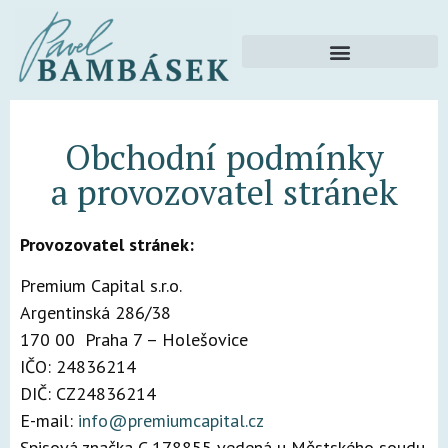
Obchodní podmínky
a provozovatel stránek
Provozovatel stránek:
Premium Capital s.r.o.
Argentinská 286/38
170 00 Praha 7 – Holešovice
IČO: 24836214
DIČ: CZ24836214
E-mail:
info@premiumcapital.cz
Spisová značka C 178855 vedená u Městského soudu